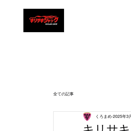
キリサキジャッ
ク
タイトで鋭く突き刺すロック
全ての記事
くろまめ
2025年3
キリサキ