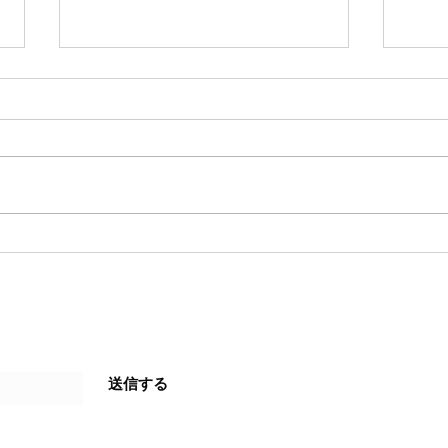
私事
六九座紙芝居とは？
送信する