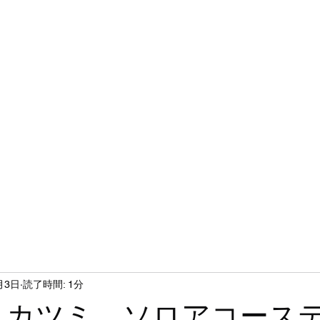
ホーム
シ
月3日
読了時間: 1分
 カツミ ソロアコース