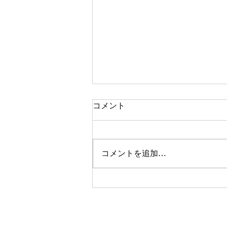
コメント
コメントを追加…
キリサキ カツミ ソロアコー
スティックライブ開催！！