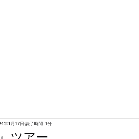
ホーム
シ
24年1月17日
読了時間: 1分
』ツアー