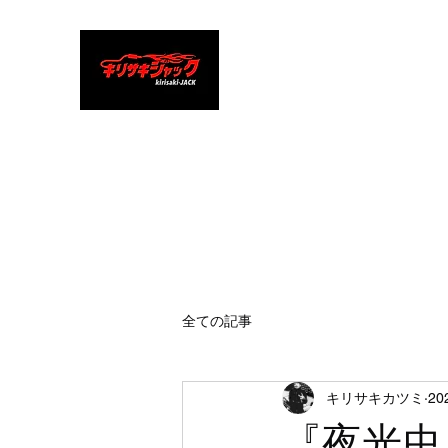
キリサキジャッ
ク
タイトで鋭く突き刺すロック
全ての記事
キリサキカツミ
20
『夜光虫